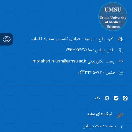
آدرس
آ.غ - ارومیه - خیابان کاشانی- سه راه کاشانی
تلفن تماس :
04432237080
پست الکترونیکی
motahari-h-urm@umsu.ac.ir
فکس
04432250730
لینک های مفید
بیمه خدمات درمانی