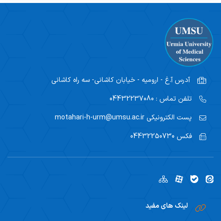
آدرس
آ.غ - ارومیه - خیابان کاشانی- سه راه کاشانی
تلفن تماس :
04432237080
پست الکترونیکی
motahari-h-urm@umsu.ac.ir
فکس
04432250730
لینک های مفید