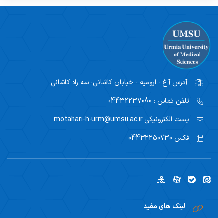
آدرس
آ.غ - ارومیه - خیابان کاشانی- سه راه کاشانی
تلفن تماس :
04432237080
پست الکترونیکی
motahari-h-urm@umsu.ac.ir
فکس
04432250730
لینک های مفید