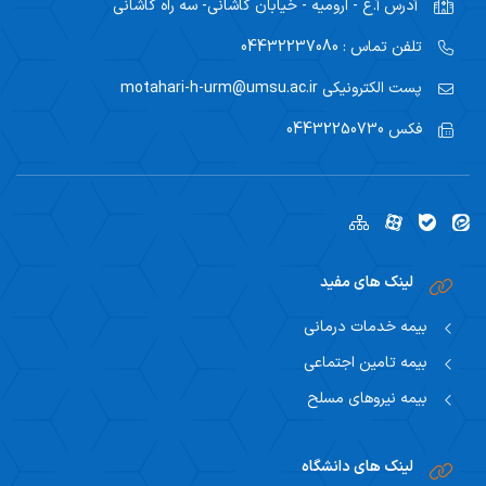
آدرس
آ.غ - ارومیه - خیابان کاشانی- سه راه کاشانی
تلفن تماس :
04432237080
پست الکترونیکی
motahari-h-urm@umsu.ac.ir
فکس
04432250730
لینک های مفید
بیمه خدمات درمانی
بیمه تامین اجتماعی
بیمه نیروهای مسلح
لینک های دانشگاه